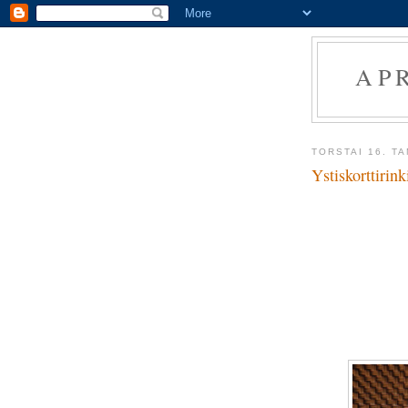
AP
TORSTAI 16. T
Ystiskorttirink