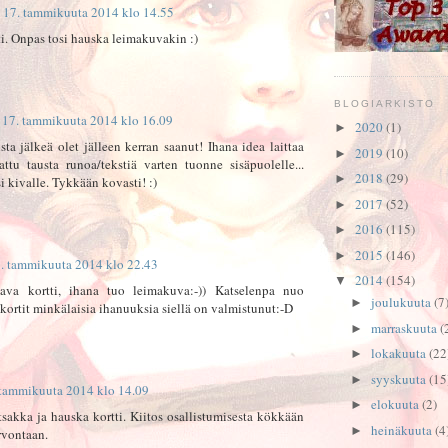
17. tammikuuta 2014 klo 14.55
ti. Onpas tosi hauska leimakuvakin :)
BLOGIARKISTO
17. tammikuuta 2014 klo 16.09
2020
(1)
►
sta jälkeä olet jälleen kerran saanut! Ihana idea laittaa
2019
(10)
►
attu tausta runoa/tekstiä varten tuonne sisäpuolelle...
2018
(29)
►
i kivalle. Tykkään kovasti! :)
2017
(52)
►
2016
(115)
►
2015
(146)
►
. tammikuuta 2014 klo 22.43
2014
(154)
▼
ava kortti, ihana tuo leimakuva:-)) Katselenpa nuo
joulukuuta
(7
►
 kortit minkälaisia ihanuuksia siellä on valmistunut:-D
marraskuuta
(
►
lokakuuta
(22
►
syyskuuta
(15
►
 tammikuuta 2014 klo 14.09
elokuuta
(2)
►
tsakka ja hauska kortti. Kiitos osallistumisesta kökkään
heinäkuuta
(4
►
rvontaan.