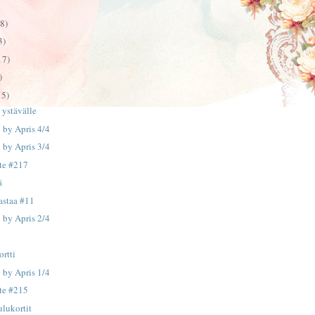
8)
3)
17)
)
15)
 ystävälle
i by Apris 4/4
i by Apris 3/4
te #217
ä
aastaa #11
i by Apris 2/4
rtti
i by Apris 1/4
te #215
lukortit