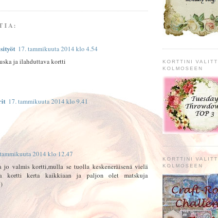
TIA:
sityöt
17. tammikuuta 2014 klo 4.54
uska ja ilahduttava kortti
KORTTINI VALITT
KOLMOSEEN
it
17. tammikuuta 2014 klo 9.41
 tammikuuta 2014 klo 12.47
KORTTINI VALITT
 jo valmis kortti,mulla se tuolla keskeneräisenä vielä
KOLMOSEEN
na kortti kerta kaikkiaan ja paljon olet matskuja
)