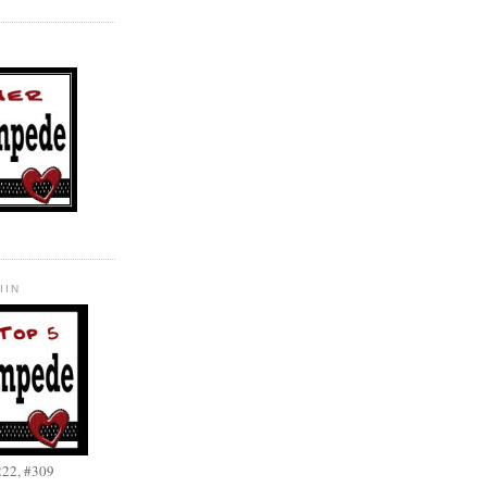
IIN
222, #309