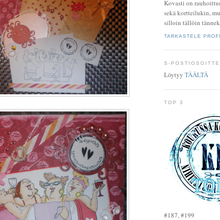
Kovasti on rauhoittu
sekä kortteilukin, mu
silloin tällöin tännek
TARKASTELE PROFI
S-POSTIOSOITTE
Löytyy
TÄÄLTÄ
TOP 3
#187, #199