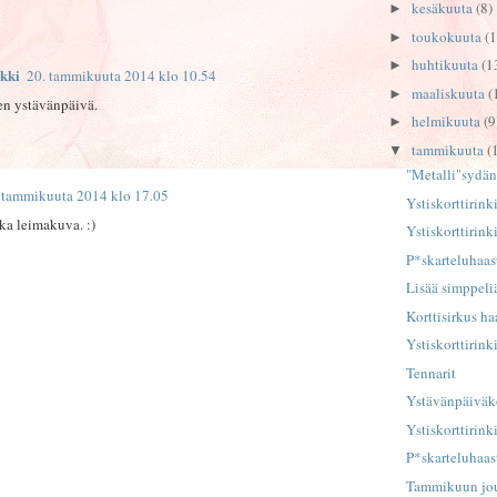
kesäkuuta
(8)
►
toukokuuta
(1
►
huhtikuuta
(1
►
kki
20. tammikuuta 2014 klo 10.54
maaliskuuta
(
►
en ystävänpäivä.
helmikuuta
(9
►
tammikuuta
(
▼
"Metalli"sydän
 tammikuuta 2014 klo 17.05
Ystiskorttirink
a leimakuva. :)
Ystiskorttirink
P*skarteluhaas
Lisää simppeli
Korttisirkus h
Ystiskorttirink
Tennarit
Ystävänpäiväko
Ystiskorttirink
P*skarteluhaas
Tammikuun jou