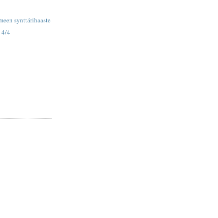
meen synttärihaaste
 4/4