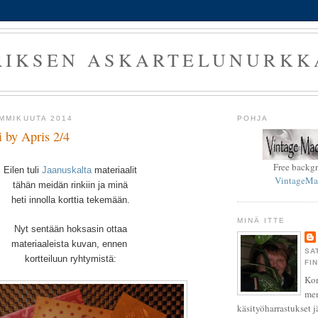
RIKSEN ASKARTELUNURKK
AMMIKUUTA 2014
POHJA
i by Apris 2/4
Free backg
Eilen tuli
Jaanuskalta
materiaalit
VintageMa
tähän meidän rinkiin ja minä
heti innolla korttia tekemään.
MINÄ ITTE
Nyt sentään hoksasin ottaa
materiaaleista kuvan, ennen
SA
kortteiluun ryhtymistä:
FI
Kor
men
käsityöharrastukset j