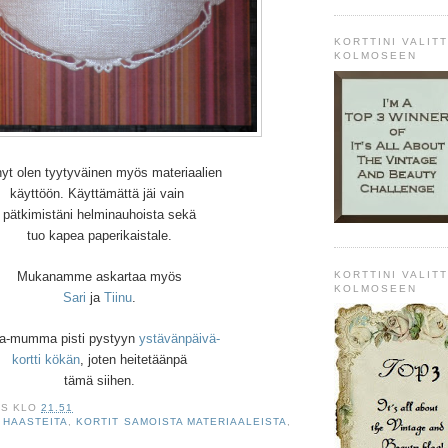
KORTTINI VALITT
KOLMOSEEN
nyt olen tyytyväinen myös materiaalien
käyttöön. Käyttämättä jäi vain
pätkimistäni helminauhoista sekä
tuo kapea paperikaistale.
KORTTINI VALITT
Mukanamme askartaa myös
KOLMOSEEN
Sari
ja
Tiinu
.
la-mumma pisti pystyyn
ystävänpäivä-
kortti kökän
, joten heitetäänpä
tämä siihen.
IS
KLO
21.51
,
HAASTEITA
,
KORTIT SAMOISTA MATERIAALEISTA
,