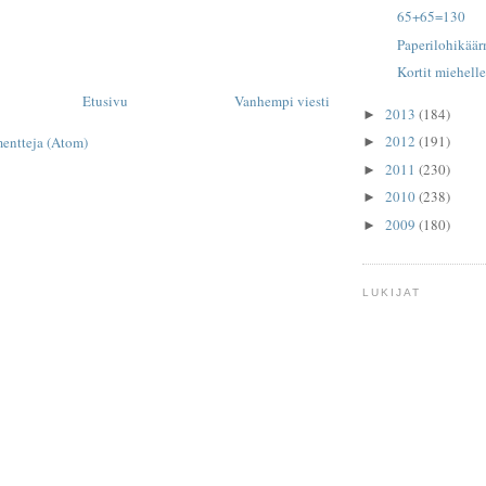
65+65=130
Paperilohikäär
Kortit miehelle
Etusivu
Vanhempi viesti
2013
(184)
►
2012
(191)
entteja (Atom)
►
2011
(230)
►
2010
(238)
►
2009
(180)
►
LUKIJAT