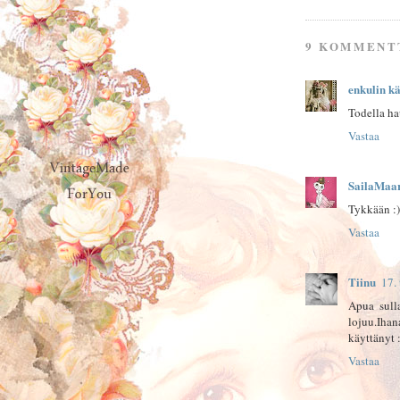
9 KOMMENT
enkulin kä
Todella ha
Vastaa
SailaMaar
Tykkään :)
Vastaa
Tiinu
17.
Apua sulla
lojuu.Iha
käyttänyt :
Vastaa