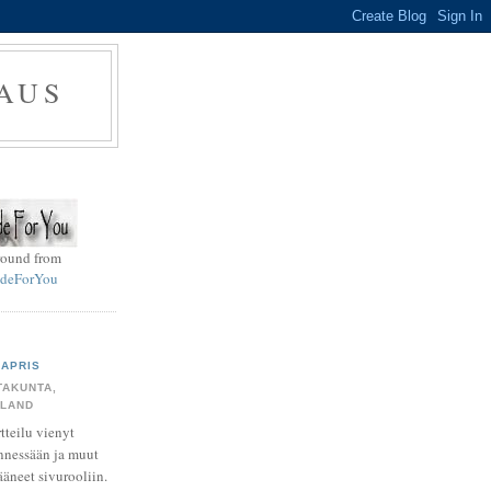
AUS
round from
deForYou
APRIS
TAKUNTA,
NLAND
tteilu vienyt
nessään ja muut
ääneet sivurooliin.