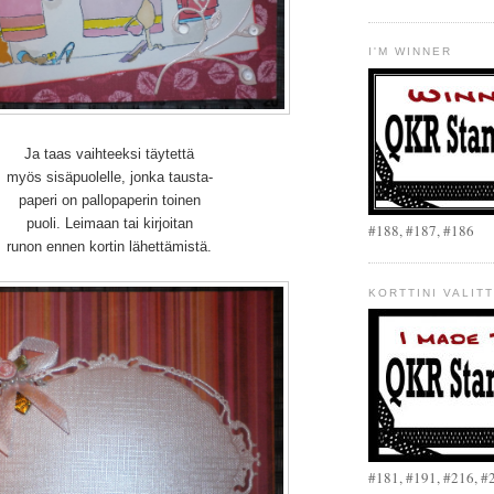
I'M WINNER
Ja taas vaihteeksi täytettä
myös sisäpuolelle, jonka tausta-
paperi on pallopaperin toinen
puoli. Leimaan tai kirjoitan
#188, #187, #186
runon ennen kortin lähettämistä.
KORTTINI VALITT
#181, #191, #216, #