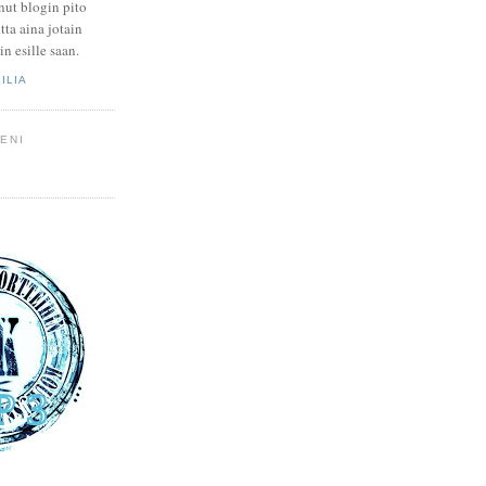
nut blogin pito
tta aina jotain
in esille saan.
ILIA
ENI