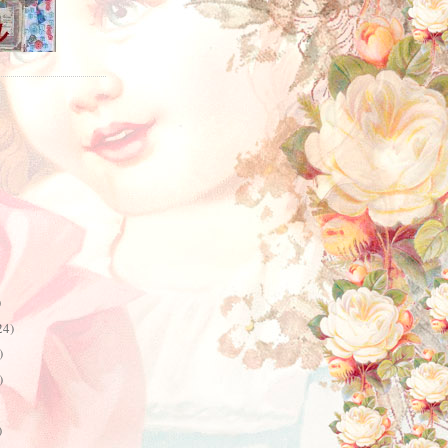
)
24)
)
)
)