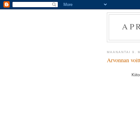
AP
MAANANTAI 9. 
Arvonnan voitt
Kiito