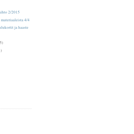
aihto 2/2015
 materiaaleista 4/4
lukortit ja haaste
5)
4)