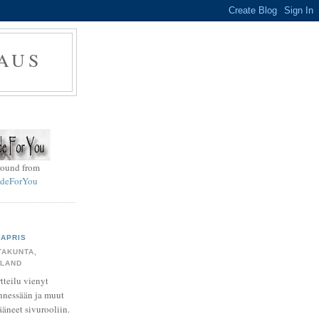
AUS
round from
deForYou
APRIS
TAKUNTA,
NLAND
tteilu vienyt
nessään ja muut
ääneet sivurooliin.