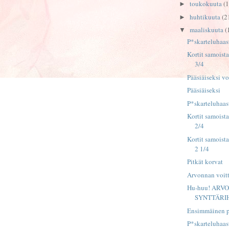
toukokuuta
(1
►
huhtikuuta
(2
►
maaliskuuta
(
▼
P*skarteluhaas
Kortit samoista
3/4
Pääsiäiseksi vo
Pääsiäiseksi
P*skarteluhaas
Kortit samoista
2/4
Kortit samoista
2 1/4
Pitkät korvat
Arvonnan voitta
Hu-huu! ARV
SYNTTÄRI
Ensimmäinen pä
P*skarteluhaas