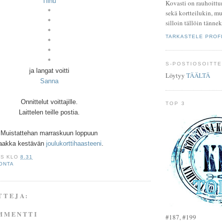
Tiinu
Kovasti on rauhoittu
*
sekä kortteilukin, mu
*
silloin tällöin tännek
*
TARKASTELE PROFI
*
*
*
S-POSTIOSOITTE
ja langat voitti
Löytyy
TÄÄLTÄ
Sanna
Onnittelut voittajille.
TOP 3
Laittelen teille postia.
Muistattehan marraskuun loppuun
aakka kestävän
joulukorttihaasteeni
.
IS
KLO
8.31
ONTA
TTEJA:
MMENTTI
#187, #199