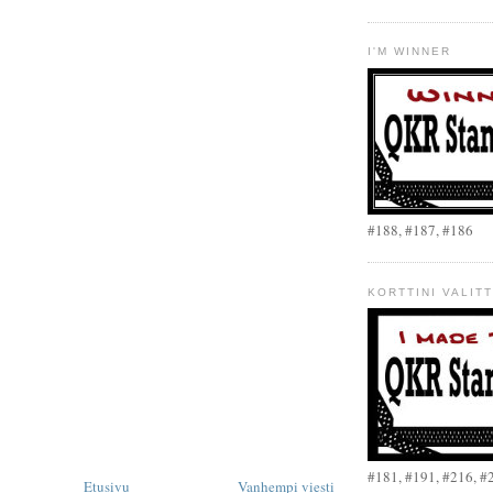
I'M WINNER
#188, #187, #186
KORTTINI VALITT
#181, #191, #216, #
Etusivu
Vanhempi viesti