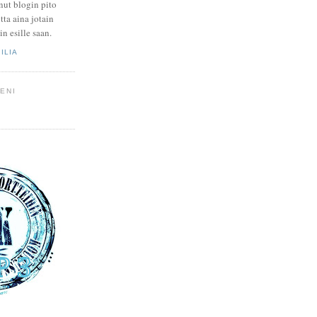
nut blogin pito
tta aina jotain
in esille saan.
ILIA
ENI