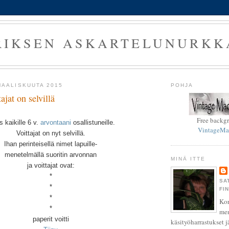
RIKSEN ASKARTELUNURKK
MAALISKUUTA 2015
POHJA
ajat on selvillä
Free backg
s kaikille 6 v.
arvontaani
osallistuneille.
VintageMa
Voittajat on nyt selvillä.
Ihan perinteisellä nimet lapuille-
menetelmällä suoritin arvonnan
MINÄ ITTE
ja voittajat ovat:
*
SA
*
FI
*
Kor
*
men
paperit voitti
käsityöharrastukset j