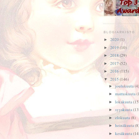
BLOGIARKISTO
2020
(1)
►
2019
(10)
►
2018
(29)
►
2017
(52)
►
2016
(115)
►
2015
(146)
▼
joulukuuta
(4
►
marraskuuta
(
►
lokakuuta
(15
►
syyskuuta
(13
►
elokuuta
(8)
►
heinäkuuta
(8
►
kesäkuuta
(14
►