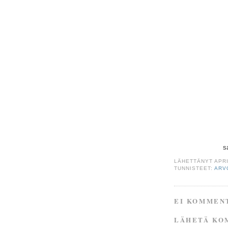
s
LÄHETTÄNYT
APR
TUNNISTEET:
ARV
EI KOMMEN
LÄHETÄ KO