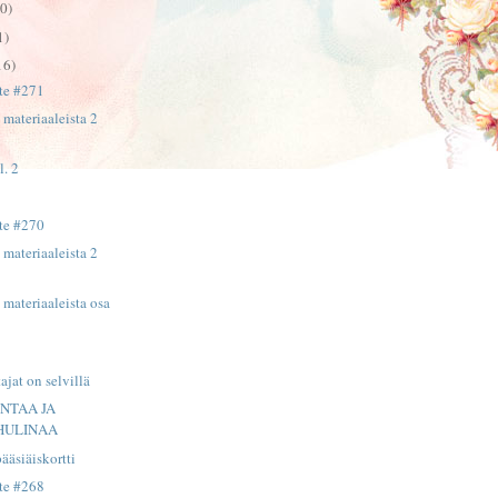
0)
1)
16)
te #271
 materiaaleista 2
l. 2
te #270
 materiaaleista 2
 materiaaleista osa
jat on selvillä
ONTAA JA
HULINAA
äsiäiskortti
te #268