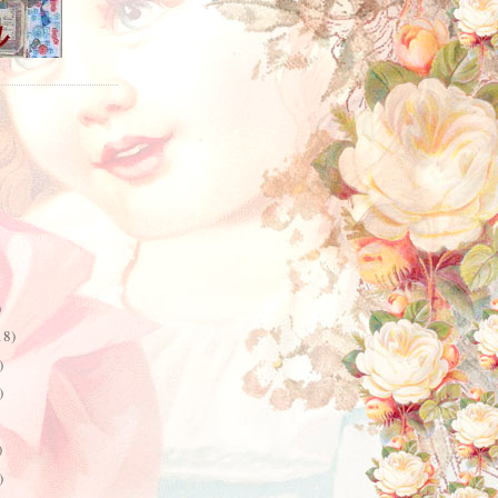
)
18)
)
)
)
)