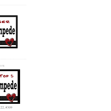
IIN
222, #309