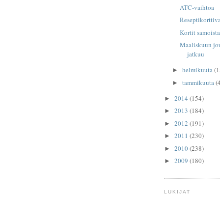
ATC-vaihtoa
Reseptikorttiv
Kortit samoista
Maaliskuun jou
jatkuu
helmikuuta
(1
►
tammikuuta
(
►
2014
(154)
►
2013
(184)
►
2012
(191)
►
2011
(230)
►
2010
(238)
►
2009
(180)
►
LUKIJAT